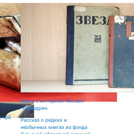
Книги с историей. Михаил
Чумандрин
а три
Рассказ о редких и
необычных книгах из фонда