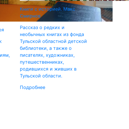
Книги с историей. Макс
Смирнов
Рассказ о редких и
ря
необычных книгах из фонда
к
Тульской областной детской
библиотеки, а также о
иям,
писателях, художниках,
путешественниках,
родившихся и живших в
Тульской области.
Подробнее