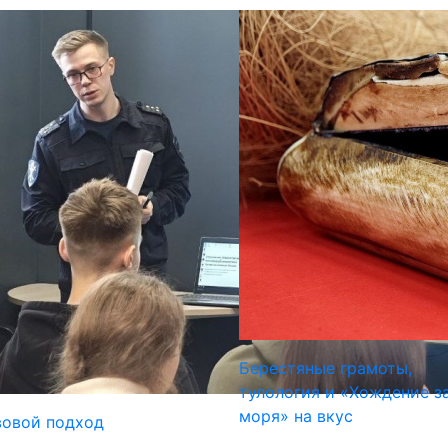
Берестяные грамоты,
тулология и «Хождение з
моря» на вкус
овой подход