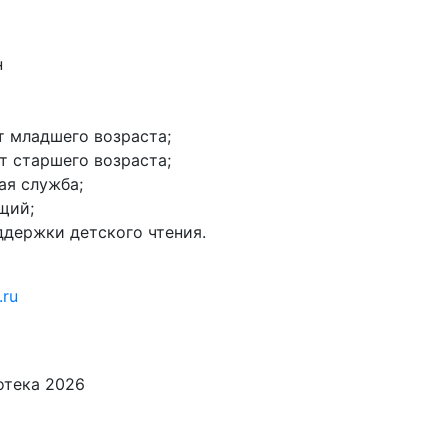
н
нт младшего возраста;
нт старшего возраста;
ая служба;
щий;
оддержки детского чтения.
.ru
иотека
2026