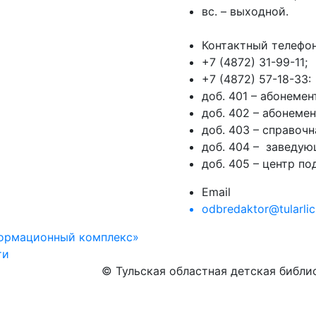
вс. – выходной.
Контактный телефо
+7 (4872) 31-99-11;
+7 (4872) 57-18-33:
доб. 401 – абонеме
доб. 402 – абонеме
доб. 403 – справочн
доб. 404 – заведую
доб. 405 – центр п
Email
odbredaktor@tularlic
формационный комплекс»
ти
© Тульская областная детская библ