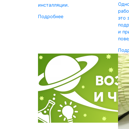
Одно
инсталляции.
рабо
Подробнее
это 
подр
и пр
пове
Под