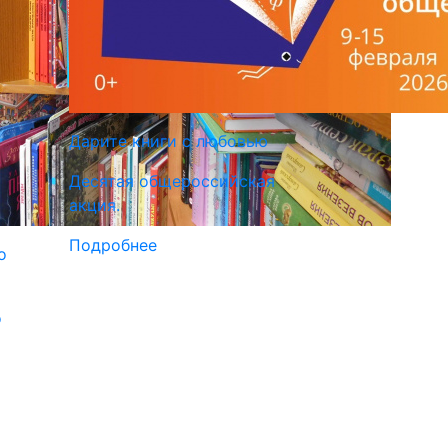
Дарите книги с любовью
Десятая общероссийская
акция.
Подробнее
о
о