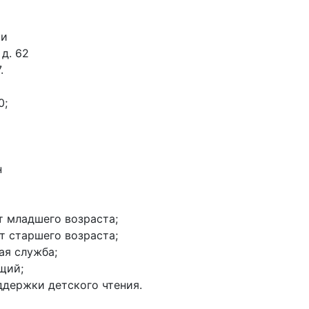
ки
 д. 62
.
0;
н
нт младшего возраста;
нт старшего возраста;
ая служба;
щий;
оддержки детского чтения.