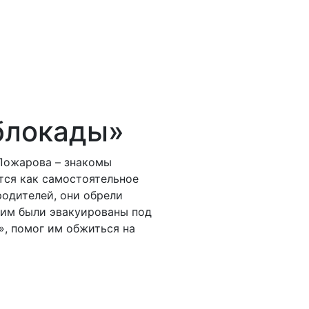
 блокады»
 Пожарова – знакомы
ется как самостоятельное
родителей, они обрели
ним были эвакуированы под
», помог им обжиться на