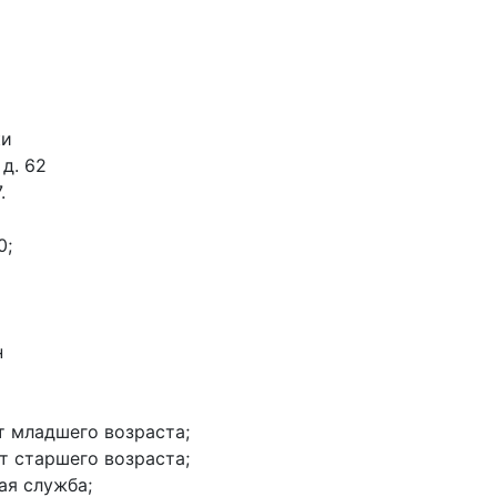
ки
 д. 62
.
0;
н
нт младшего возраста;
нт старшего возраста;
ая служба;