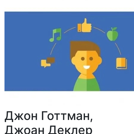
Джон Готтман,
Джоан Деклер