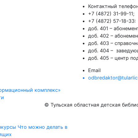
Контактный телефо
+7 (4872) 31-99-11;
+7 (4872) 57-18-33:
доб. 401 – абонеме
доб. 402 – абонеме
доб. 403 – справочн
доб. 404 – заведую
доб. 405 – центр п
Email
odbredaktor@tularlic
формационный комплекс»
ти
© Тульская областная детская библ
нкурсы
Что можно делать в
дящих