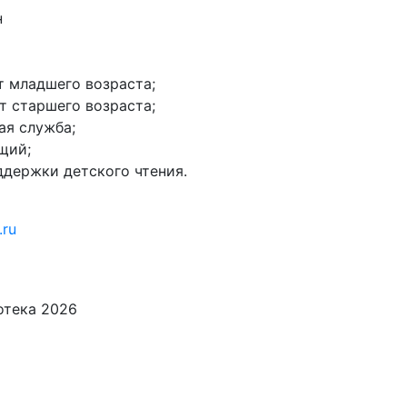
н
нт младшего возраста;
нт старшего возраста;
ая служба;
щий;
оддержки детского чтения.
.ru
иотека
2026