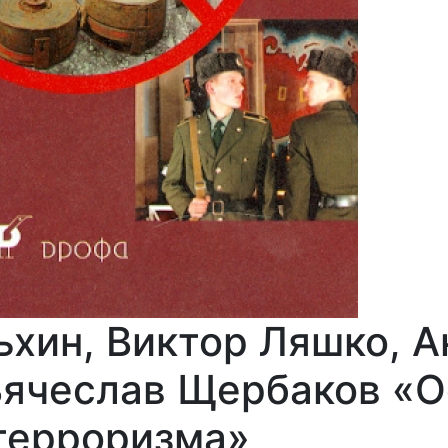
ьхин, Виктор Ляшко, 
Вячеслав Щербаков «
терроризма»