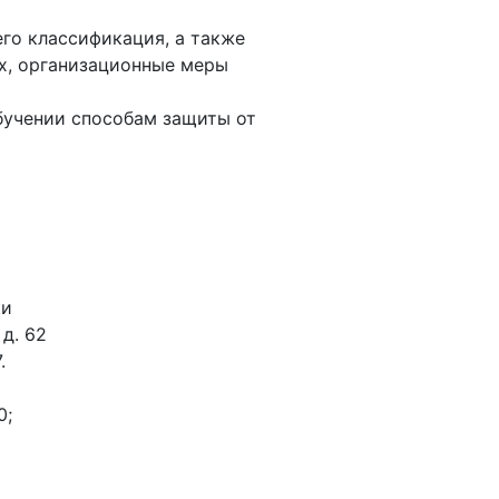
го классификация, а также
х, организационные меры
обучении способам защиты от
ки
 д. 62
.
0;