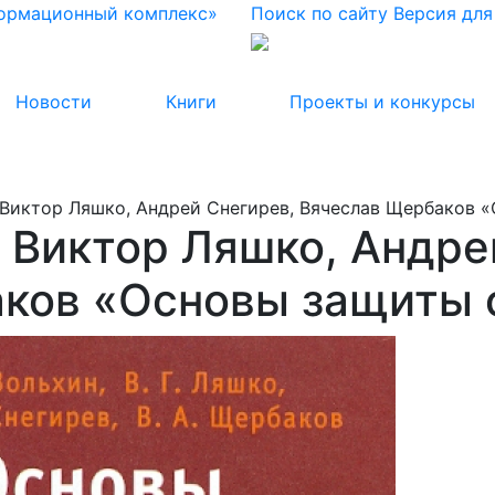
формационный комплекс»
Поиск по сайту
Версия дл
Новости
Книги
Проекты и конкурсы
 Виктор Ляшко, Андрей Снегирев, Вячеслав Щербаков 
 Виктор Ляшко, Андре
ков «Основы защиты 