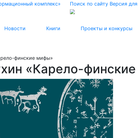
формационный комплекс»
Поиск по сайту
Версия дл
Новости
Книги
Проекты и конкурсы
арело-финские мифы»
хин «Карело-финские