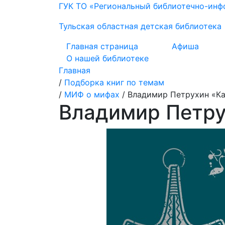
ГУК ТО «Региональный библиотечно-ин
Тульская областная детская библиотека
Главная страница
Афиша
О нашей библиотеке
Главная
/
Подборка книг по темам
/
МИФ о мифах
/
Владимир Петрухин «К
Владимир Петру