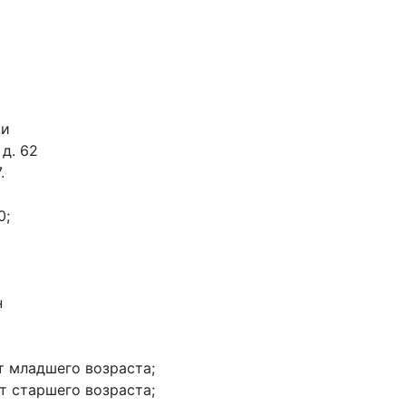
ки
 д. 62
.
0;
н
нт младшего возраста;
нт старшего возраста;