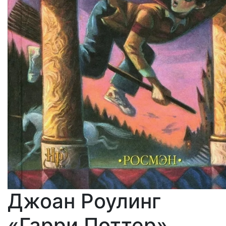
Джоан Роулинг
«Гарри Поттер»