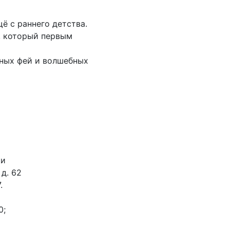
ё с раннего детства.
а, который первым
чных фей и волшебных
ки
 д. 62
.
0;