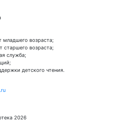
н
нт младшего возраста;
нт старшего возраста;
ая служба;
щий;
оддержки детского чтения.
.ru
иотека
2026