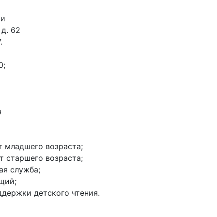
ки
 д. 62
.
0;
н
нт младшего возраста;
нт старшего возраста;
ая служба;
щий;
оддержки детского чтения.