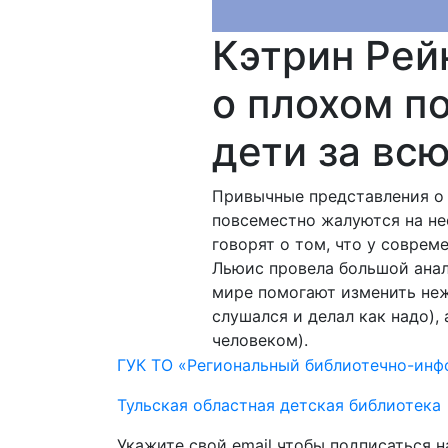
Кэтрин Рей
о плохом п
дети за вс
Привычные представления о т
повсеместно жалуются на не
говорят о том, что у соврем
Льюис провела большой анал
мире помогают изменить неж
слушался и делал как надо)
человеком).
ГУК ТО «Региональный библиотечно-ин
Тульская областная детская библиотека
Укажите свой email чтобы подписаться 