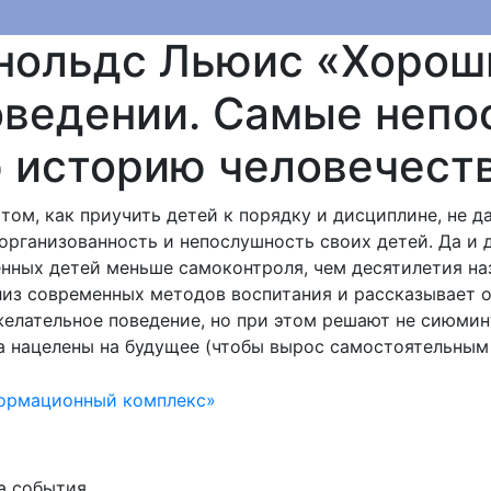
нольдс Льюис «Хорош
оведении. Самые неп
ю историю человечест
ом, как приучить детей к порядку и дисциплине, не д
организованность и непослушность своих детей. Да и
енных детей меньше самоконтроля, чем десятилетия на
из современных методов воспитания и рассказывает о
елательное поведение, но при этом решают не сиюмин
, а нацелены на будущее (чтобы вырос самостоятельны
формационный комплекс»
на события