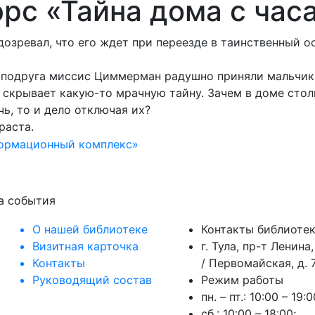
рс «Тайна дома с час
озревал, что его ждет при переезде в таинственный о
 подруга миссис Циммерман радушно приняли мальчика
 скрывает какую-то мрачную тайну. Зачем в доме стол
ь, то и дело отключая их?
раста.
формационный комплекс»
на события
О нашей библиотеке
Контакты библиоте
Визитная карточка
г. Тула, пр-т Ленина,
Контакты
/ Первомайская, д. 7
Руководящий состав
Режим работы
пн. – пт.: 10:00 – 19:0
сб.: 10:00 – 18:00;