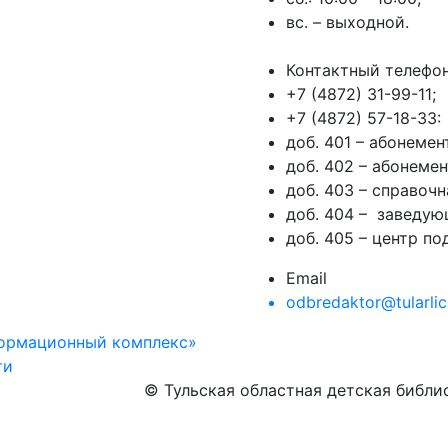
вс. – выходной.
Контактный телефо
+7 (4872) 31-99-11;
+7 (4872) 57-18-33:
доб. 401 – абонеме
доб. 402 – абонеме
доб. 403 – справочн
доб. 404 – заведую
доб. 405 – центр п
Email
odbredaktor@tularlic
формационный комплекс»
ти
© Тульская областная детская библ