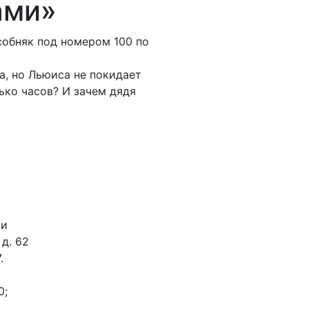
ами»
собняк под номером 100 по
, но Льюиса не покидает
ько часов? И зачем дядя
ки
 д. 62
.
0;