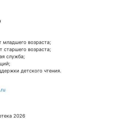
н
нт младшего возраста;
нт старшего возраста;
ая служба;
щий;
оддержки детского чтения.
.ru
иотека
2026