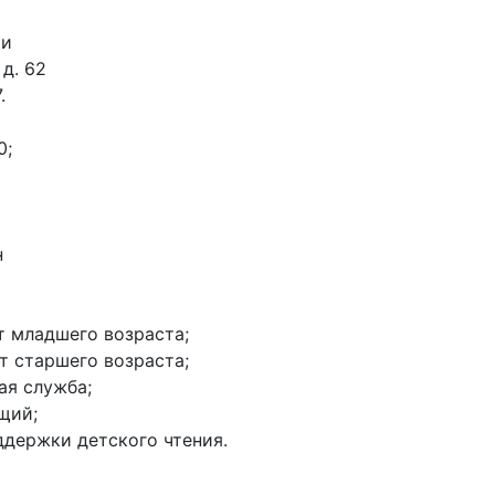
ки
 д. 62
.
0;
н
нт младшего возраста;
нт старшего возраста;
ая служба;
щий;
оддержки детского чтения.