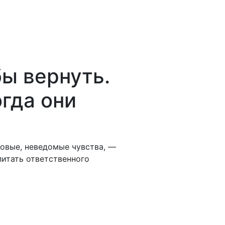
бы вернуть.
огда они
новые, неведомые чувства, —
питать ответственного