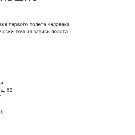
вке первого полета человека
чески точная запись полета
ки
 д. 62
.
0;