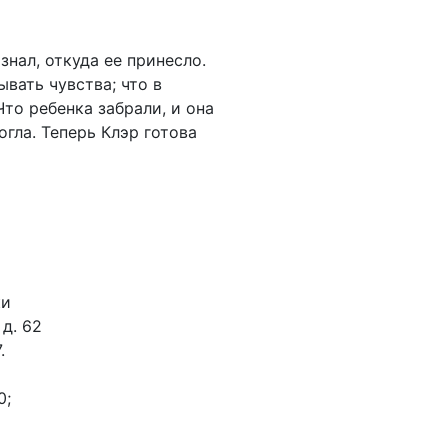
нал, откуда ее принесло.
ывать чувства; что в
Что ребенка забрали, и она
огла. Теперь Клэр готова
ки
 д. 62
.
0;