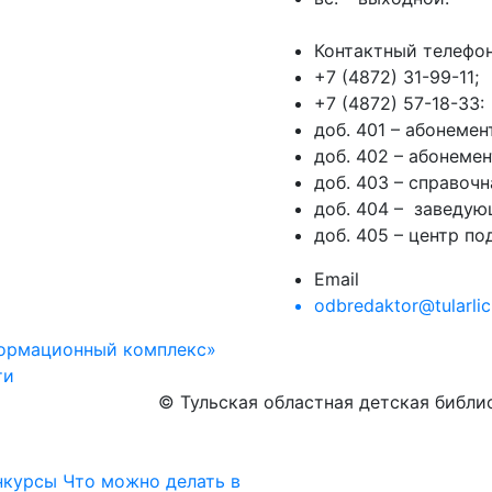
Контактный телефо
+7 (4872) 31-99-11;
+7 (4872) 57-18-33:
доб. 401 – абонеме
доб. 402 – абонеме
доб. 403 – справочн
доб. 404 – заведую
доб. 405 – центр п
Email
odbredaktor@tularlic
формационный комплекс»
ти
© Тульская областная детская библ
нкурсы
Что можно делать в