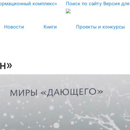
формационный комплекс»
Поиск по сайту
Версия дл
Новости
Книги
Проекты и конкурсы
н»