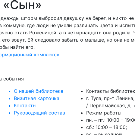
 «Сын»
днажды шторм выбросил девушку на берег, и никто не з
 в коммуне, где люди не умели различать цвета и испыт
ачено стать Роженицей, а в четырнадцать она родила. 
к его зовут. Ей следовало забыть о малыше, но она не м
обы найти его.
формационный комплекс»
на события
О нашей библиотеке
Контакты библиоте
Визитная карточка
г. Тула, пр-т Ленина,
Контакты
/ Первомайская, д. 7
Руководящий состав
Режим работы
пн. – пт.: 10:00 – 19:0
сб.: 10:00 – 18:00;
вс. – выходной.