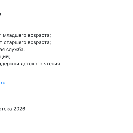
н
нт младшего возраста;
нт старшего возраста;
ая служба;
щий;
оддержки детского чтения.
.ru
иотека
2026