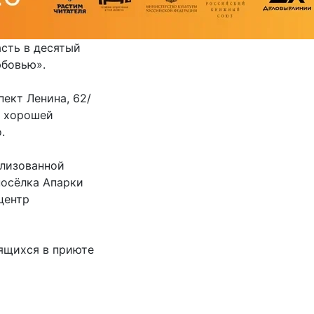
асть в десятый
юбовью».
пект Ленина, 62/
в хорошей
.
ализованной
посёлка Апарки
центр
дящихся в приюте