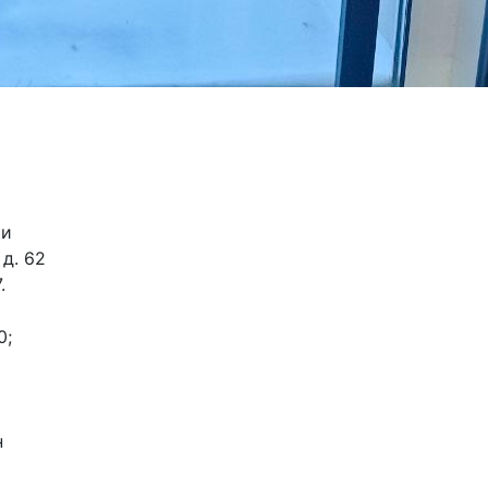
ки
 д. 62
.
0;
н